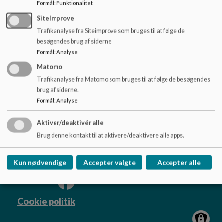
o
Formål
:
Funktionalitet
l
SiteImprove
d
Trafikanalyse fra Siteimprove som bruges til at følge de
e
besøgendes brug af siderne
t
Formål
:
Analyse
Matomo
Østerhåbskolen afd. Torsted og Hatting
Trafikanalyse fra Matomo som bruges til at følge de besøgendes
Søndre Torstedvej 1 og Grønhøjvej 1, 8700
brug af siderne.
Horsens
Formål
:
Analyse
ohs@horsens.dk
+45 76 29 32 30
Aktiver/deaktivér alle
Brug denne kontakt til at aktivere/deaktivere alle apps.
EAN NR.
5798006184927
Sitemap
Kun nødvendige
Accepter valgte
Accepter alle
Cookie politik