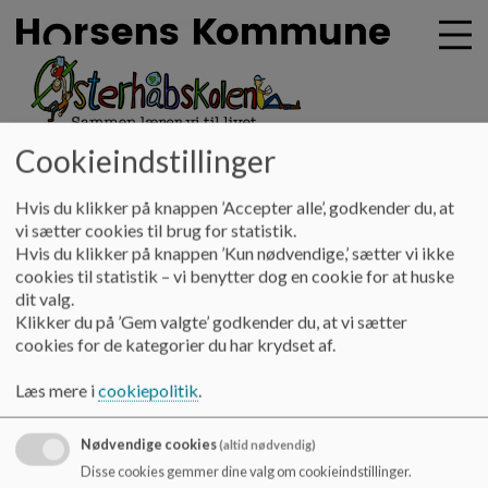
Cookieindstillinger
oesterhaabskolen
G
å
Vores skole
Ledige stillinger
Hvis du klikker på knappen ’Accepter alle’, godkender du, at
t
vi sætter cookies til brug for statistik.
i
Hvis du klikker på knappen ’Kun nødvendige,’ sætter vi ikke
Ledige stillinger
l
cookies til statistik – vi benytter dog en cookie for at huske
h
dit valg.
o
Klikker du på ’Gem valgte’ godkender du, at vi sætter
v
Ledige stillinger på Østerhåbskolen bliver slået op på
cookies for de kategorier du har krydset af.
e
Horsens Kommunes hjemmeside.
Følg dette link
.
d
Læs mere i
cookiepolitik
.
Lærervikar
i
n
Vi mangler i øjeblikket ikke lærervikarer, men du er altid
Nødvendige cookies
(altid nødvendig)
d
velkommen til at sende din uopfordrede ansøgning til skolens
h
Disse cookies gemmer dine valg om cookieindstillinger.
mailadresse
ohs@horsens.dk
.