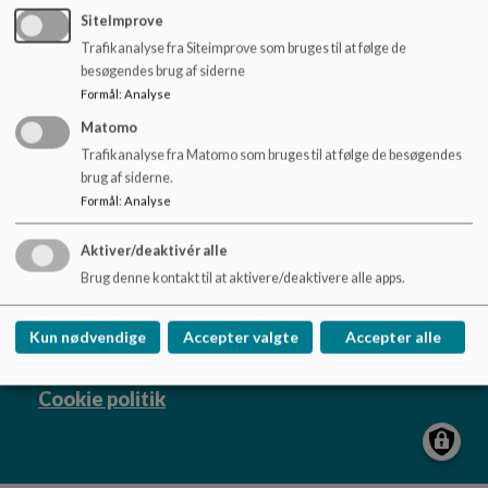
o
SiteImprove
l
Trafikanalyse fra Siteimprove som bruges til at følge de
d
besøgendes brug af siderne
e
Formål
:
Analyse
t
Østerhåbskolen afd. Torsted og Hatting
Matomo
Søndre Torstedvej 1 og Grønhøjvej 1, 8700
Trafikanalyse fra Matomo som bruges til at følge de besøgendes
Horsens
brug af siderne.
ohs@horsens.dk
Formål
:
Analyse
+45 76 29 32 30
Aktiver/deaktivér alle
EAN NR.
5798006184927
Brug denne kontakt til at aktivere/deaktivere alle apps.
Sitemap
Kun nødvendige
Accepter valgte
Accepter alle
Cookie politik