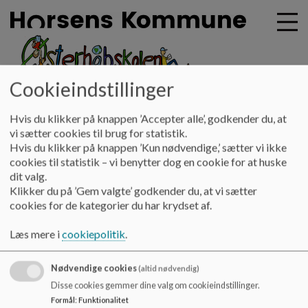
Cookieindstillinger
oesterhaabskolen
G
Hvis du klikker på knappen ’Accepter alle’, godkender du, at
å
Forældre
Skolen og forsikring
vi sætter cookies til brug for statistik.
t
Hvis du klikker på knappen ’Kun nødvendige,’ sætter vi ikke
i
cookies til statistik – vi benytter dog en cookie for at huske
Skolen og forsikring
l
dit valg.
h
Klikker du på ’Gem valgte’ godkender du, at vi sætter
o
cookies for de kategorier du har krydset af.
v
Pjecen herunder giver en oversigt over situationer, hvor
e
skolebørn enten laver en skade, eller selv kommer ud for en
Læs mere i
cookiepolitik
.
d
skade, og hvem der har erstatningsansvaret.
i
Dokumenter
Nødvendige cookies
n
(altid nødvendig)
d
Disse cookies gemmer dine valg om cookieindstillinger.
skolen_og_forsikring.pdf
h
Formål
:
Funktionalitet