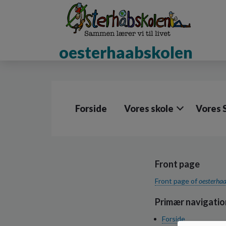
G
å
t
i
oesterhaabskolen
l
h
o
v
e
d
Forside
Vores skole
Vores 
i
n
d
h
o
Front page
l
d
Front page of
oesterha
e
t
Primær navigatio
Forside