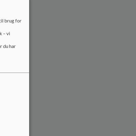
il brug for
k – vi
r du har