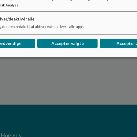
se
mål
:
Analyse
ng
iver/deaktivér alle
i
 denne kontakt til at aktivere/deaktivere alle apps.
sGruppen
nødvendige
Accepter valgte
Accepter 
0 Horsens