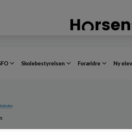
SFO
Skolebestyrelsen
Forældre
Ny ele
abskolen
n