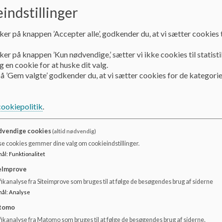
indstillinger
ker på knappen ’Accepter alle’, godkender du, at vi sætter cookies t
ker på knappen ’Kun nødvendige,’ sætter vi ikke cookies til statisti
mtale
 en cookie for at huske dit valg.
vis
å ’Gem valgte’ godkender du, at vi sætter cookies for de kategorie
håbskolen
cookiepolitik
.
skrivelse for SFO
se
vendige cookies
(altid nødvendig)
se cookies gemmer dine valg om cookieindstillinger.
mål
:
Funktionalitet
eImprove
ikanalyse fra Siteimprove som bruges til at følge de besøgendes brug af siderne
mål
:
Analyse
tomo
earbejde
fikanalyse fra Matomo som bruges til at følge de besøgendes brug af siderne.