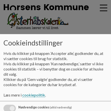
oesterhaabskolen
G
Cookieindstillinger
å
Kontakt
t
Hvis du klikker på knappen ’Accepter alle’, godkender du, at
i
vi sætter cookies til brug for statistik.
Kontakt
l
Hvis du klikker på knappen ’Kun nødvendige,’ sætter vi ikke
h
cookies til statistik – vi benytter dog en cookie for at huske
o
dit valg.
v
Kontoret på Søndre Torstedvej 1 er bemandet hver dag fra
Klikker du på ’Gem valgte’ godkender du, at vi sætter
e
klokken 7.45 til 15.00. Kontoret i Hatting på Grønhøjvej 1 er
cookies for de kategorier du har krydset af.
d
som udgangspunkt bemandet mandag, tirsdag og onsdag fra
i
klokken 7.45 til 14.30.
Læs mere i
cookiepolitik
.
n
Telefonnummeret til kontoret er 76 29 32 30
d
h
Nødvendige cookies
(altid nødvendig)