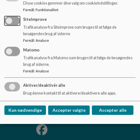
Du er også velkommen til at sende en mail til
o
Disse cookies gemmer dine valg om cookieindstillinger.
hovedpostkassen
ohs@horsens.dk
.
l
Formål
:
Funktionalitet
d
SiteImprove
I menuen til venstre kan du finde mailadresser på skolens
e
ledelse, kontorpersonale og serviceleder.
Trafikanalyse fra Siteimprove som bruges til at følge de
t
besøgendes brug af siderne
Formål
:
Analyse
Matomo
Trafikanalyse fra Matomo som bruges til at følge de besøgendes
Østerhåbskolen afd. Torsted og Hatting
brug af siderne.
Søndre Torstedvej 1 og Grønhøjvej 1, 8700
Formål
:
Analyse
Horsens
ohs@horsens.dk
Aktiver/deaktivér alle
Brug denne kontakt til at aktivere/deaktivere alle apps.
+45 76 29 32 30
EAN NR.
5798006184927
Kun nødvendige
Accepter valgte
Accepter alle
Sitemap